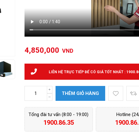
4,850,000
VND
LIÊN HỆ TRỰC TIẾP ĐỂ CÓ GIÁ TỐT NHẤT : 1900.8
THÊM GIỎ HÀNG
Tổng đài tư vấn (8:00 - 19:00)
Hotline (24
1900.86.35
1900.86