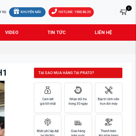
0
H VỤ
KHUYẾN MÃI
HOTLINE: 1900.86.35
VIDEO
TIN TỨC
LIÊN HỆ
H1
TẠI SAO MUA HÀNG TẠI PRATO?
Cam kết
Nhận đổi trả
Bảo trì vĩnh viễn
giá tốt nhất
trong 30 ngày
trọn đời máy
Miễn phí lắp đặt
Giao hàng
Thanh toán
tại Hà Nội
toàn quốc
khi nhận hàng