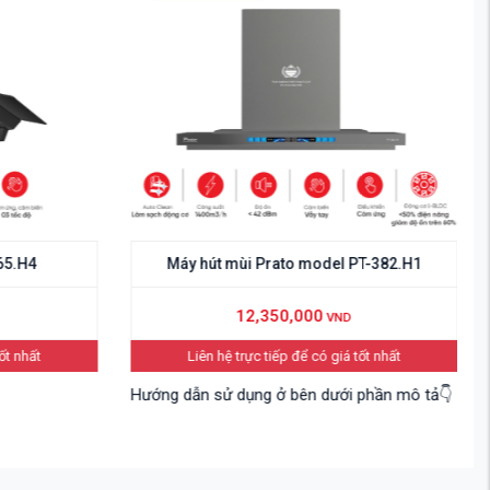
út mùi Prato model PT-382.H1
Máy hút mùi cổ điển Pra
12,350,000
3,350,000
VND
V
n hệ trực tiếp để có giá tốt nhất
Liên hệ trực tiếp để có g
 sử dụng ở bên dưới phần mô tả👇