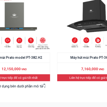
Máy hút mùi Prato PT-365.H4
Máy h
7,160,000
VND
Liên hệ trực tiếp để có giá tốt nhất
Liê

Hướng dẫn