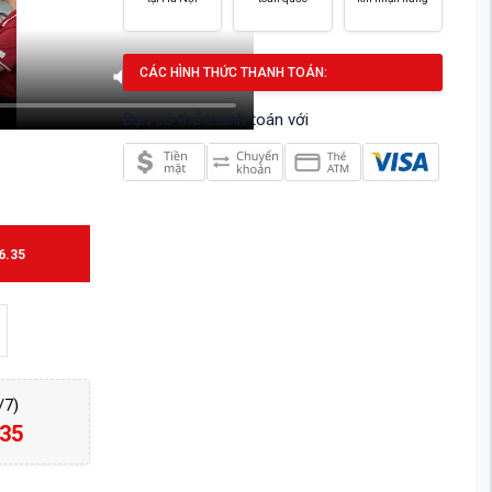
CÁC HÌNH THỨC THANH TOÁN:
Bạn có thể thanh toán với
6.35
/7)
.35