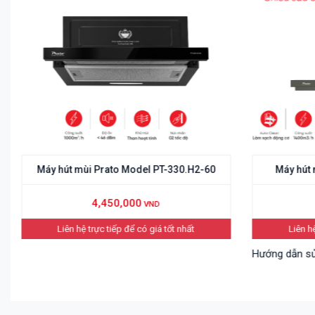
odel PT-330.H2-60
Máy hút mùi Prato model PT-382.H2
00
12,150,000
VND
VND
ể có giá tốt nhất
Liên hệ trực tiếp để có giá tốt nhất
Hướng dẫn sử dụng bên dưới phần mô tả