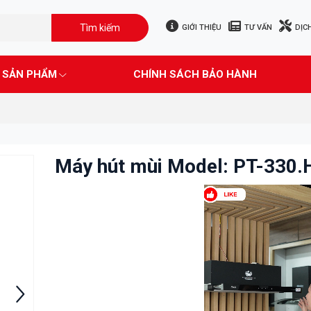
Tìm kiếm
GIỚI THIỆU
TƯ VẤN
DỊC
SẢN PHẨM
CHÍNH SÁCH BẢO HÀNH
Máy hút mùi Model: PT-330.