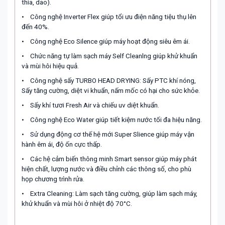
thìa, dao).
•
Công nghệ Inverter Flex giúp tổi ưu điện năng tiệu thụ lên
đến 40%.
•
Công nghệ Eco Silence giúp máy hoạt động siêu êm ái.
•
Chức năng tự làm sạch máy Self Cleanlng giúp khử khuẩn
và mùi hôi hiệu quả.
• Công nghệ sấy TURBO HEAD DRYING: Sấy PTC khí nóng,
Sấy tăng cường
, diệt vi khuẩn, nấm mốc có hại cho sức khỏe.
•
Sấy khí tươi Fresh Air và chiếu uv diệt khuẩn.
•
Công nghệ Eco Water giúp tiết kiệm nước tối đa hiệu năng.
•
Sử dụng động cơ thế hệ mới Super Slience giúp máy vận
hành êm ái, độ ốn cực thấp.
•
Các hệ cảm biến thông minh Smart sensor giúp máy phát
hiện chất, lượng nước và điều chỉnh các thông số, cho phù
họp chương trình rửa.
•
Extra Cleaning: Làm sạch tăng cường, giúp làm sạch máy,
khử khuẩn và mùi hôi ở nhiệt độ 70°C.