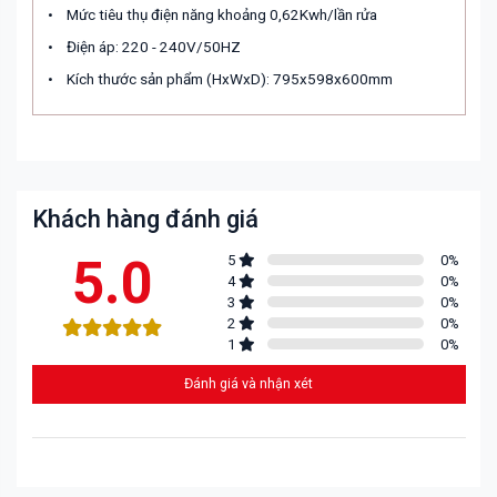
•
Mức tiêu thụ điện năng khoảng 0,62Kwh/lần rửa
•
Điện áp: 220 - 240V/50HZ
•
Kích thước sản phẩm (HxWxD): 795x598x600mm
Khách hàng đánh giá
5.0
5
0
%
4
0
%
3
0
%
2
0
%
1
0
%
Đánh giá và nhận xét