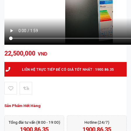
22,500,000
VND
LIÊN HỆ TRỰC TIẾP ĐỂ CÓ GIÁ TỐT NHẤT : 1900.86.35
Sản Phẩm Hết Hàng
Tổng đài tư vấn (8:00 - 19:00)
Hotline (24/7)
1900.86.35
1900.86.35