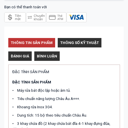
Bạn có thể thanh toán với
THÔNG TIN SẢN PHẨM
THÔNG SỐ KỸ THUẬT
ĐÁNH GIÁ
BÌNH LUẬN
ĐẶC TÍNH SẢN PHẨM
ĐẶC TÍNH SẲN PHẨM
•
Máy rửa bát độc lập hoặc âm tủ.
•
Tiêu chuẩn năng lượng Châu Âu A+++.
•
Khoang rửa Inox 304.
•
Dung tích: 15 bộ theo tiêu chuẩn Châu Âu.
•
3 khay chứa đồ (2 khay chứa bát đĩa 4-1 khay đựng đũa,