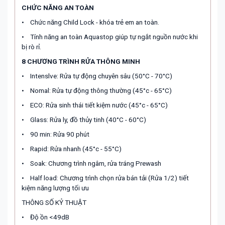
CHỨC NĂNG AN TOÀN
•
Chức năng Child Lock - khóa trẻ em an toàn.
•
Tính năng an toàn Aquastop giúp tự ngắt nguồn nước khi
bị rò rỉ.
8 CHƯƠNG TRÌNH RỬA THÔNG MINH
•
Intenslve: Rửa tự động chuyên sâu (50°C - 70°C)
•
Nomal: Rửa tự động thông thường (45°c - 65°C)
•
ECO: Rửa sinh thái tiết kiệm nước (45°c - 65°C)
•
Glass: Rửa ly, đồ thủy tinh (40°C - 60°C)
•
90 min: Rửa 90 phút
•
Rapid: Rửa nhanh (45°c - 55°C)
•
Soak: Chương trình ngâm, rửa tráng Prewash
•
Half load: Chương trình chọn rửa bán tải (Rửa 1/2) tiết
kiệm năng lượng tối ưu
THÔNG SỐ KỶ THUẬT
•
Độ ồn <49dB